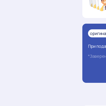
оригина
При пода
*Заверен