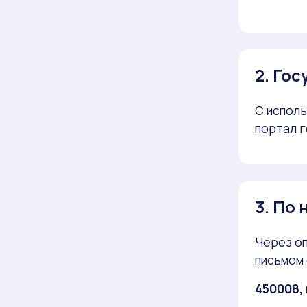
2. Гос
С испол
портал г
3. По
Через оп
письмом 
450008, 