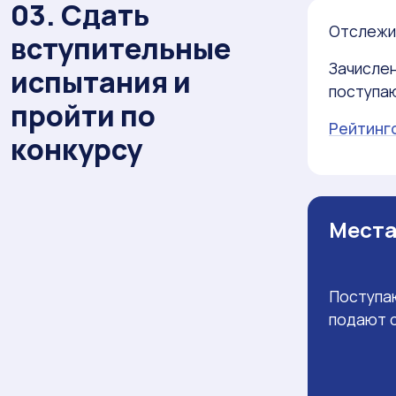
03. Сдать
Отслежив
вступительные
Зачислен
испытания и
поступа
пройти по
Рейтинг
конкурсу
Места
Поступа
подают с