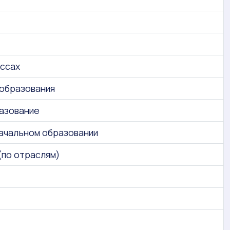
ассах
образования
азование
начальном образовании
(по отраслям)