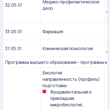
Медико-профилактическое
32.05.01
г
дело
п
э
33.05.01
Фармация
П
К
37.05.01
Клиническая психология
п
Программы высшего образования – программы м
Биология
направленность (профиль)
подготовки:
Фундаментальная и
прикладная
микробиология;