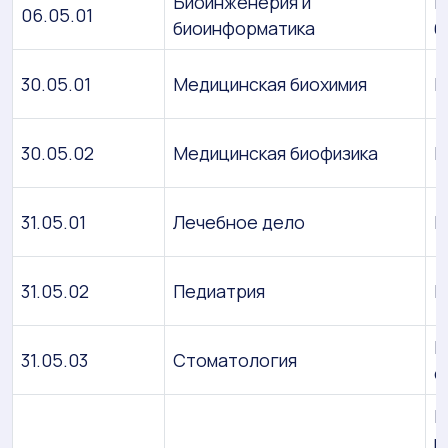
Биоинженерия и
Б
06.05.01
биоинформатика
б
30.05.01
Медицинская биохимия
В
30.05.02
Медицинская биофизика
В
31.05.01
Лечебное дело
В
31.05.02
Педиатрия
В
В
31.05.03
Стоматология
с
В
п