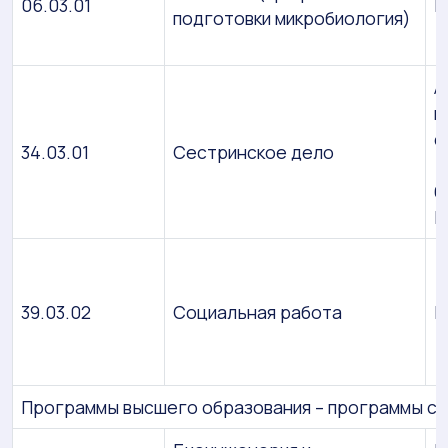
06.03.01
Б
подготовки микробиология)
А
м
с
34.03.01
Сестринское дело
(
б
П
39.03.02
Социальная работа
Б
Программы высшего образования – программы с