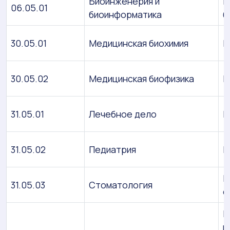
Биоинженерия и
Б
06.05.01
биоинформатика
б
30.05.01
Медицинская биохимия
В
30.05.02
Медицинская биофизика
В
31.05.01
Лечебное дело
В
31.05.02
Педиатрия
В
В
31.05.03
Стоматология
с
В
п