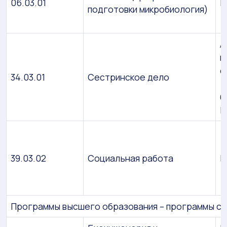
06.03.01
Б
подготовки микробиология)
А
м
с
34.03.01
Сестринское дело
(
б
П
39.03.02
Социальная работа
Б
Программы высшего образования – программы с