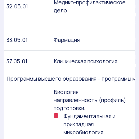
Медико-профилактическое
32.05.01
г
дело
п
э
33.05.01
Фармация
П
К
37.05.01
Клиническая психология
п
Программы высшего образования – программы м
Биология
направленность (профиль)
подготовки:
Фундаментальная и
прикладная
микробиология;