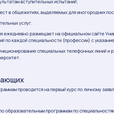
зультатам вступительных испытаний;
мест в общежитиях, выделяемых для иногородних по
тельных услуг.
сия ежедневно размещает на официальном сайте Ун
ий по каждой специальности (профессии) с указание
ункционирование специальных телефонных линий и р
верситет.
упающих
граммам проводится на первый курс по личному заяв
 по образовательным программам по специальностям 